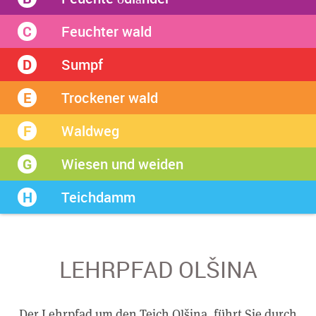
Feuchter wald
C
Sumpf
D
Trockener wald
E
Waldweg
F
Wiesen und weiden
G
Teichdamm
H
LEHRPFAD OLŠINA
Der Lehrpfad um den Teich Olšina, führt Sie durch