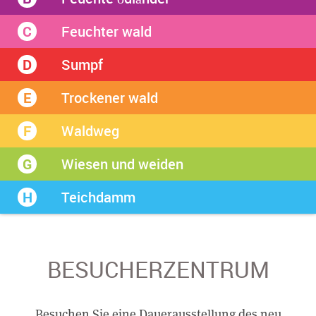
Feuchter wald
C
Sumpf
D
Trockener wald
E
Waldweg
F
Wiesen und weiden
G
Teichdamm
H
BESUCHERZENTRUM
Besuchen Sie eine Dauerausstellung des neu