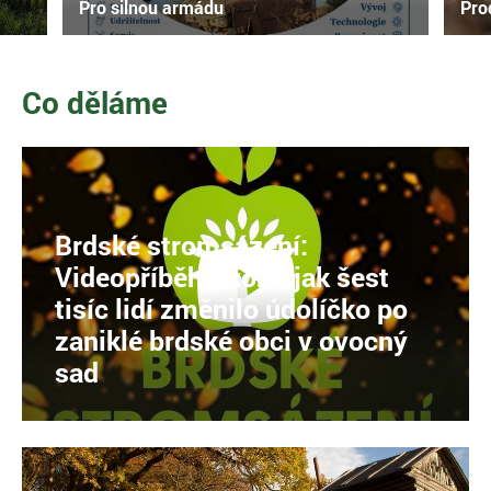
Pro silnou armádu
Pr
Co děláme
Brdské stromsázení:
Videopříběh o tom, jak šest
tisíc lidí změnilo údolíčko po
zaniklé brdské obci v ovocný
sad