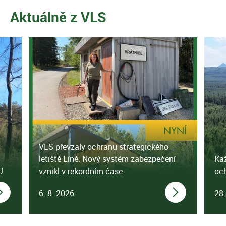
Aktuálně z VLS
VLS převzaly ochranu strategického
letiště Líně. Nový systém zabezpečení
Kaž
U
vznikl v rekordním čase
och
6. 8. 2026
28.