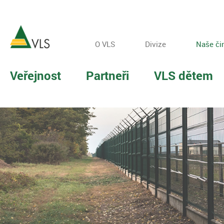
O VLS
Divize
Naše či
Veřejnost
Partneři
VLS dětem