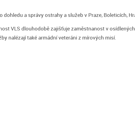
o dohledu a správy ostrahy a služeb v Praze, Boleticích, Hr
nost VLS dlouhodobě zajišťuje zaměstnanost v osídlených 
žby nalézají také armádní veteráni z mírových misí.