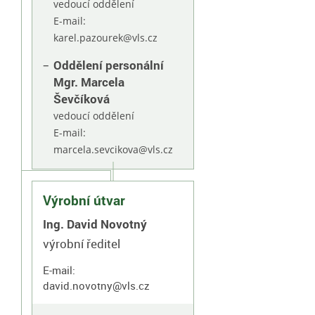
vedoucí oddělení
E-mail:
karel.pazourek@vls.cz
Oddělení personální
Mgr. Marcela
Ševčíková
vedoucí oddělení
E-mail:
marcela.sevcikova@vls.cz
Výrobní útvar
Ing. David Novotný
výrobní ředitel
E-mail:
david.novotny@vls.cz