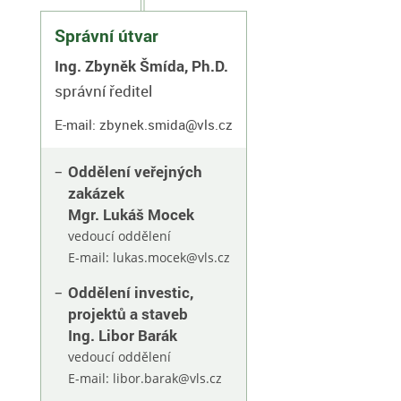
Správní útvar
Ing. Zbyněk Šmída, Ph.D.
správní ředitel
E-mail:
zbynek.smida@vls.cz
Oddělení veřejných
zakázek
Mgr. Lukáš Mocek
vedoucí oddělení
E-mail:
lukas.mocek@vls.cz
Oddělení investic,
projektů a staveb
Ing. Libor Barák
vedoucí oddělení
E-mail:
libor.barak@vls.cz