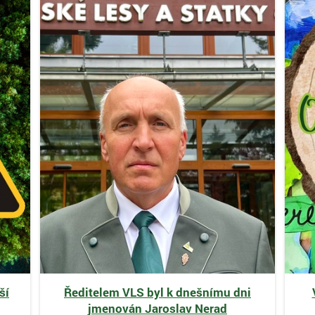
ší
Ředitelem VLS byl k dnešnímu dni
jmenován Jaroslav Nerad