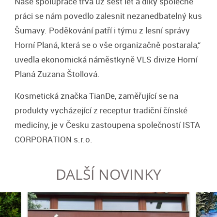
Naše spolupráce trvá už šest let a díky společné
práci se nám povedlo zalesnit nezanedbatelný kus
Šumavy. Poděkování patří i týmu z lesní správy
Horní Planá, která se o vše organizačně postarala,“
uvedla ekonomická náměstkyně VLS divize Horní
Planá Zuzana Štollová.
Kosmetická značka TianDe, zaměřující se na
produkty vycházející z receptur tradiční čínské
medicíny, je v Česku zastoupena společností ISTA
CORPORATION s.r.o.
DALŠÍ NOVINKY