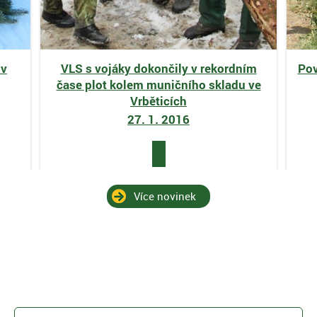
 v
VLS s vojáky dokončily v rekordním
Pov
čase plot kolem muničního skladu ve
Vrběticích
27. 1. 2016
Více novinek