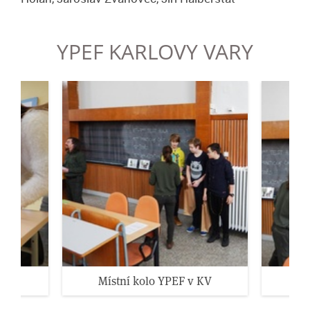
YPEF KARLOVY VARY
 KV
Místní kolo YPEF v KV
Mí