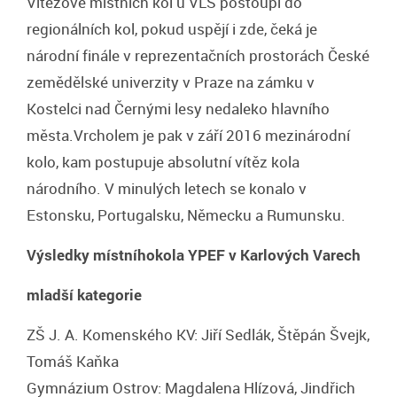
Vítězové místních kol u VLS postoupí do
regionálních kol, pokud uspějí i zde, čeká je
národní finále v reprezentačních prostorách České
zemědělské univerzity v Praze na zámku v
Kostelci nad Černými lesy nedaleko hlavního
města.Vrcholem je pak v září 2016 mezinárodní
kolo, kam postupuje absolutní vítěz kola
národního. V minulých letech se konalo v
Estonsku, Portugalsku, Německu a Rumunsku.
Výsledky místníhokola YPEF v Karlových Varech
mladší kategorie
ZŠ J. A. Komenského KV: Jiří Sedlák, Štěpán Švejk,
Tomáš Kaňka
Gymnázium Ostrov: Magdalena Hlízová, Jindřich