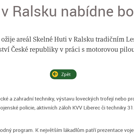
 v Ralsku nabídne b
na ožije areál Skelné Huti v Ralsku tradičním 
ství České republiky v práci s motorovou pilo
Zpět
cké a zahradní techniky, výstavu loveckých trofejí nebo pr
enské policie, aktivních záloh KVV Liberec či techniky 31
dný program. K největším lákadlům patří prezentace vojen