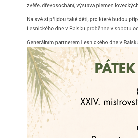
zvěře, dřevosochání, výstava plemen loveckých
Na své si přijdou také děti, pro které budou př
Lesnického dne v Ralsku proběhne v sobotu od
Generálním partnerem Lesnického dne v Ralsk