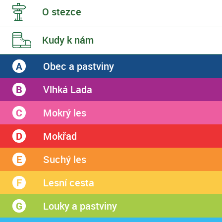
O stezce
Kudy
k nám
Obec a pastviny
A
Vlhká
Lada
B
Mokrý
les
C
Mokřad
D
Suchý
les
E
Lesní
cesta
F
Louky a pastviny
G