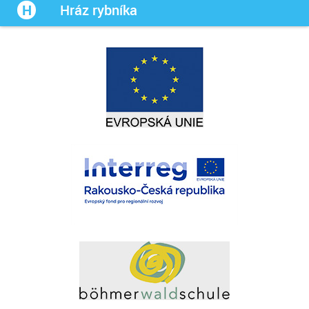
Hráz
rybníka
H