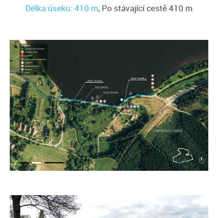
Délka úseku: 410 m
, Po stávající cestě 410 m