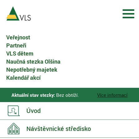
Veřejnost
Partneři
VLS dětem
Naučná stezka Olšina
Nepotřebný majetek
Kalendář akcí
Aktuální stav stezky:
Bez obtíží.
Více informací
Úvod
Návštěvnické
středisko